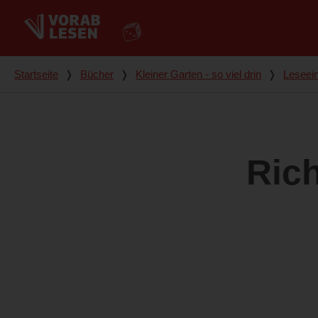
Du bist hier
Startseite
❭
Bücher
❭
Kleiner Garten - so viel drin
❭
Leseei
Rich