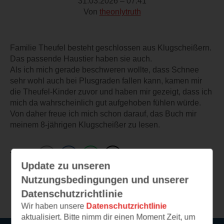
31.03.2026 – 07:41
Von
theonlytruth
Familie Theufel besteht geschlossen aus Klugscheißern.
Das passende Haustier haben sie auch.
Als ich mich gerade beschweren wollte, dass Schnee
sehr wohl auch bei Plusgraden fallen kann, kamen mir
die Theufel-Kinder zuvor und haben mir gezeigt, dass ich
mich da wahrscheinlich gut aufgehoben fühlen würde.
Von daher freue ich mich schon darauf, das Buch mir
meinem 8-jährigen Klugscheißer zu lesen.
TEILEN
Update zu unseren
Nutzungsbedingungen und unserer
Weitere Leseeindrücke
Datenschutzrichtlinie
Wir haben unsere
Datenschutzrichtlinie
aktualisiert. Bitte nimm dir einen Moment Zeit, um