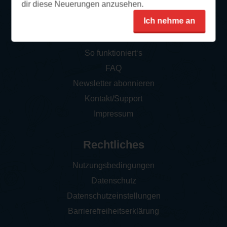
dir diese Neuerungen anzusehen.
Ich nehme an
Service
So funktioniert‘s
FAQ
Newsletter abonnieren
Kontakt/Support
Impressum
Rechtliches
Nutzungsbedingungen
Datenschutz
Datenschutzeinstellungen
Barrierefreiheitserklärung