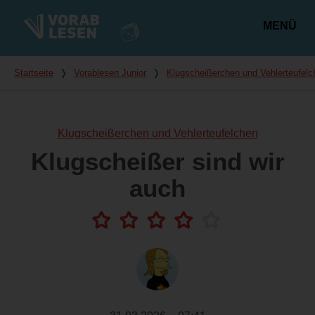
MENÜ
Hauptmenü
Du bist hier
Startseite
❭
Vorablesen Junior
❭
Klugscheißerchen und Vehlerteufelc
Klugscheißerchen und Vehlerteufelchen
Klugscheißer sind wir
auch