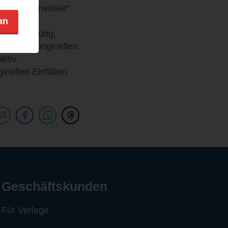
che „Besserwisser“
an
 Unterhaltung,
art mit originellen
ktiv.
inellen Einfällen
Geschäftskunden
Für Verlage