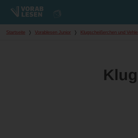
Du bist hier
Startseite
❭
Vorablesen Junior
❭
Klugscheißerchen und Vehle
Klug