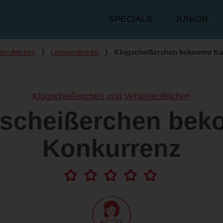
Hauptmenü
SPECIALS
JUNIOR
rteufelchen
❭
Leseeindrücke
❭
Klugscheißerchen bekommt Ko
Klugscheißerchen und Vehlerteufelchen
scheißerchen be
Konkurrenz