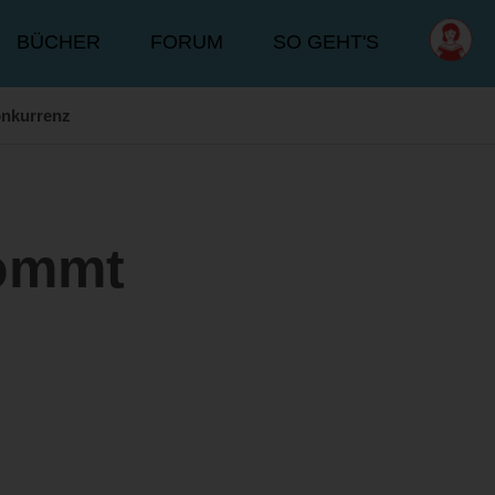
BÜCHER
FORUM
SO GEHT'S
nkurrenz
kommt