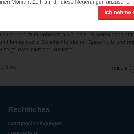
einen Moment Zeit, um dir diese Neuerungen anzusehen.
 hinter dem Humor eine klare Botschaft: Auch vermeintli
.
Ich nehme 
cht bietet die Geschichte eine gelungene Mischung aus
tiler Wissensvermittlung. Die kindgerechte Sprache, gepa
uch sowohl zum Vorlesen als auch zum Selbstlesen attra
 und fantasievolle Geschichte, die mit Sprachwitz und orig
i zeigt, dass niemand auslernt.
ndrücke
TEILEN
Rechtliches
Nutzungsbedingungen
Datenschutz