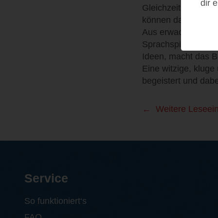
dir 
Gleichzeitig steckt
können dazulernen
Aus erwachsener Si
Sprachspiel und sub
Ideen, macht das B
Eine witzige, kluge
begeistert und dabe
Weitere Leseei
Service
So funktioniert‘s
FAQ