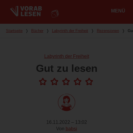
MENÜ
Hauptmenü
Du bist hier
Startseite
❭
Bücher
❭
Labyrinth der Freiheit
❭
Rezensionen
❭
Gu
Labyrinth der Freiheit
Gut zu lesen
16.11.2022 – 13:02
Von
babsi