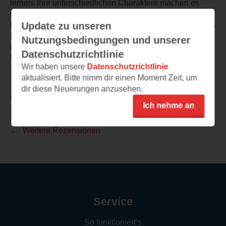
lernen. Ihre unterschiedlichen Charaktere machen es
noch interessanter.
Update zu unseren
Hiermit möchte ich mich nochmals bei dem Autor Andreas
Izquierdo und dem Verlag bedanken, dass ich dieses
Nutzungsbedingungen und unserer
wunderbare Buch vorab lesen durfte.
Datenschutzrichtlinie
Von mir gibt es eine Kauf - und Leseempfehlung.
Wir haben unsere
Datenschutzrichtlinie
aktualisiert. Bitte nimm dir einen Moment Zeit, um
dir diese Neuerungen anzusehen.
TEILEN
Ich nehme an
Weitere Rezensionen
Service
So funktioniert‘s