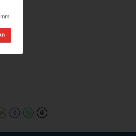
nimm
an