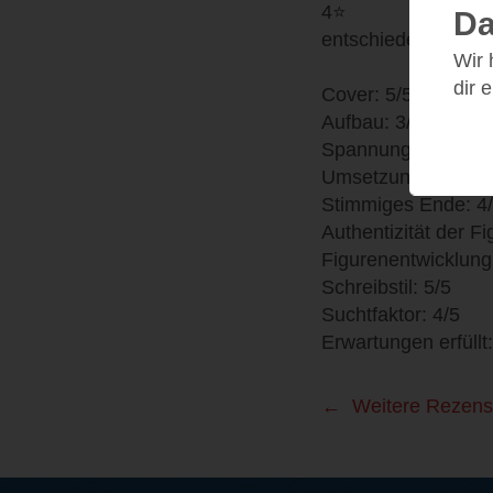
4⭐
Da
entschieden
Wir
dir 
Cover: 5/5
Aufbau: 3/5
Spannung: 4/5
Umsetzung: 4/5
Stimmiges Ende: 4
Authentizität der Fi
Figurenentwicklung
Schreibstil: 5/5
Suchtfaktor: 4/5
Erwartungen erfüllt:
Weitere Rezens