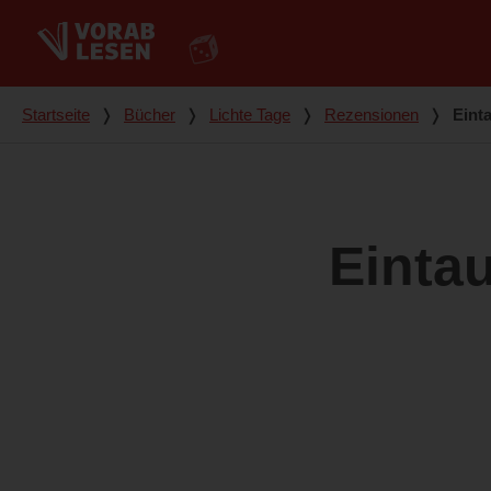
Du bist hier
Startseite
❭
Bücher
❭
Lichte Tage
❭
Rezensionen
❭
Eint
Einta