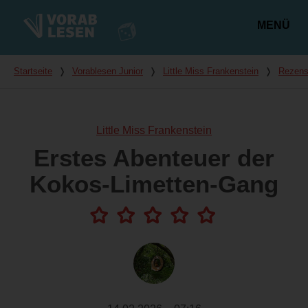
MENÜ
Hauptmenü
Du bist hier
Startseite
❭
Vorablesen Junior
❭
Little Miss Frankenstein
❭
Rezens
Little Miss Frankenstein
Erstes Abenteuer der
Kokos-Limetten-Gang