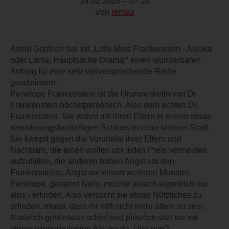
14.02.2026 – 07:16
Von
remaa
Astrid Göpfrich hat mit „Little Miss Frankenstein - Alpaka
oder Lama, Hauptsache Drama!“ einen wunderbaren
Anfang für eine sehr vielversprechende Reihe
geschrieben.
Penelope Frankenstein ist die Urururenkelin von Dr.
Frankenstein höchstpersönlich. Also dem echten Dr.
Frankenstein. Sie wohnt mit ihren Eltern in einem etwas
renovierungsbedürftigen Schloss in einer kleinen Stadt.
Sie kämpft gegen die Vorurteile ihrer Eltern und
Nachbarn, die einen wollen um jeden Preis vermeiden
aufzufallen, die anderen haben Angst vor den
Frankensteins, Angst vor einem weiteren Monster.
Penelope, genannt Nelly, möchte jedoch eigentlich nur
eins - erfinden. Also versucht sie etwas Nützliches zu
erfinden, etwas, dass ihr hilft nicht mehr allein zu sein.
Natürlich geht etwas schief und plötzlich sitzt sie mit
einem wiederbelebten Alpaka da. Und nun?