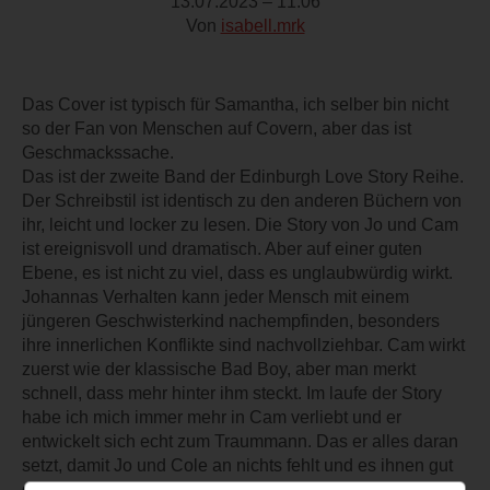
13.07.2023 – 11:06
Von
isabell.mrk
Das Cover ist typisch für Samantha, ich selber bin nicht
so der Fan von Menschen auf Covern, aber das ist
Geschmackssache.
Das ist der zweite Band der Edinburgh Love Story Reihe.
Der Schreibstil ist identisch zu den anderen Büchern von
ihr, leicht und locker zu lesen. Die Story von Jo und Cam
ist ereignisvoll und dramatisch. Aber auf einer guten
Ebene, es ist nicht zu viel, dass es unglaubwürdig wirkt.
Johannas Verhalten kann jeder Mensch mit einem
jüngeren Geschwisterkind nachempfinden, besonders
ihre innerlichen Konflikte sind nachvollziehbar. Cam wirkt
zuerst wie der klassische Bad Boy, aber man merkt
schnell, dass mehr hinter ihm steckt. Im laufe der Story
habe ich mich immer mehr in Cam verliebt und er
entwickelt sich echt zum Traummann. Das er alles daran
setzt, damit Jo und Cole an nichts fehlt und es ihnen gut
geht spricht für sich. Wer wissen möchte wie es mit Jo