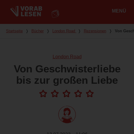
MENÜ
Hauptmenü
Du bist hier
Startseite
❭
Bücher
❭
London Road
❭
Rezensionen
❭
Von Gesch
London Road
Von Geschwisterliebe
bis zur großen Liebe