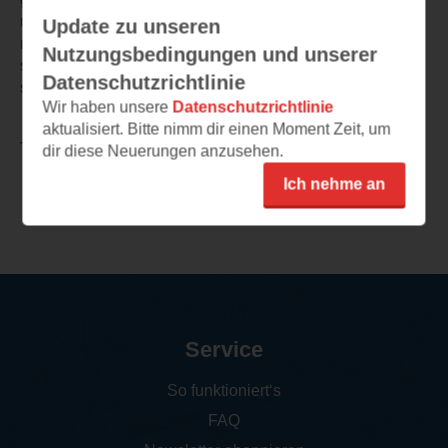
und Cam und auch mit Cole weitergeht, empfehle ich die
Update zu unseren
restlichen Teile der Reihe auch zu lesen. In jedem Teil
Nutzungsbedingungen und unserer
spielen die anderen Personen eine kleine Nebenrolle,
Datenschutzrichtlinie
sodass man weiterhin die Entwicklung mitbekommt.
Wir haben unsere
Datenschutzrichtlinie
aktualisiert. Bitte nimm dir einen Moment Zeit, um
TEILEN
dir diese Neuerungen anzusehen.
Ich nehme an
Weitere Rezensionen
Service
So funktioniert‘s
FAQ