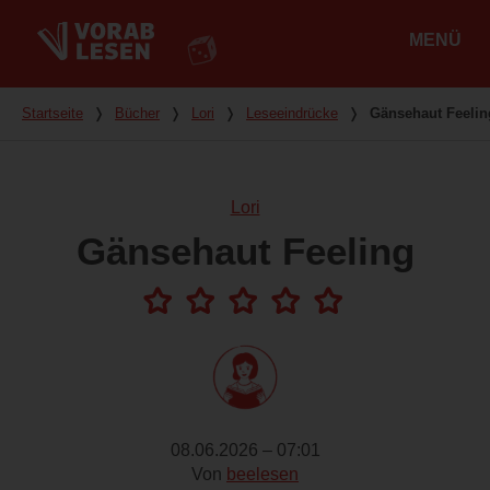
MENÜ
Hauptmenü
Du bist hier
Startseite
❭
Bücher
❭
Lori
❭
Leseeindrücke
❭
Gänsehaut Feelin
Lori
Gänsehaut Feeling
08.06.2026 – 07:01
Von
beelesen