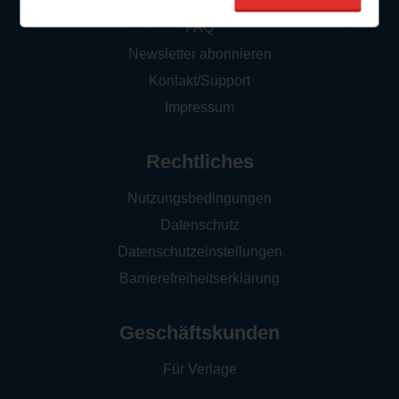
So funktioniert‘s
FAQ
Newsletter abonnieren
Kontakt/Support
Impressum
Rechtliches
Nutzungsbedingungen
Datenschutz
Datenschutzeinstellungen
Barrierefreiheitserklärung
Geschäftskunden
Für Verlage