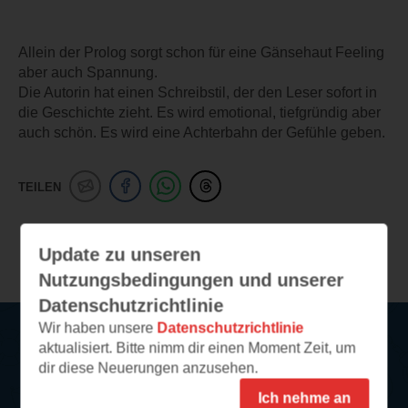
Allein der Prolog sorgt schon für eine Gänsehaut Feeling
aber auch Spannung.
Die Autorin hat einen Schreibstil, der den Leser sofort in
die Geschichte zieht. Es wird emotional, tiefgründig aber
auch schön. Es wird eine Achterbahn der Gefühle geben.
TEILEN
Weitere Leseeindrücke
Update zu unseren
Nutzungsbedingungen und unserer
Datenschutzrichtlinie
Wir haben unsere
Datenschutzrichtlinie
aktualisiert. Bitte nimm dir einen Moment Zeit, um
Service
dir diese Neuerungen anzusehen.
Ich nehme an