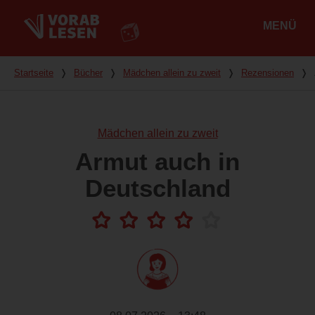
MENÜ
Hauptmenü
Du bist hier
Startseite
❭
Bücher
❭
Mädchen allein zu zweit
❭
Rezensionen
❭
Mädchen allein zu zweit
Armut auch in
Deutschland