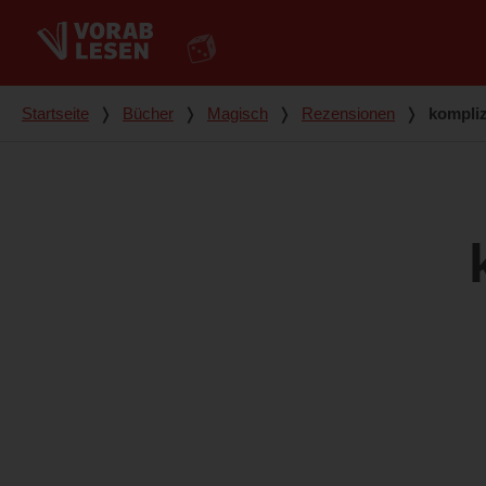
Du bist hier
Startseite
❭
Bücher
❭
Magisch
❭
Rezensionen
❭
kompliz