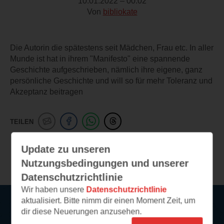
10.01.2022 – 00:02
Von
bibliokate
Die Autorin die spätestens seit Mädchen, Frau etc. In aller
Munde ist hat in ihrem "Manifesto" eine spannende
Geschichte aufgeschrieben, nämlich ihre eigene, ganz
persönliche Geschichte und will so für mehr Toleranz und
Akzeptanz beitragen
TEILEN
Update zu unseren
Weitere Leseeindrücke
Nutzungsbedingungen und unserer
Datenschutzrichtlinie
Wir haben unsere
Datenschutzrichtlinie
aktualisiert. Bitte nimm dir einen Moment Zeit, um
dir diese Neuerungen anzusehen.
Service