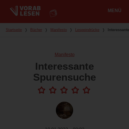
MENÜ
Hauptmenü
Du bist hier
Startseite
❭
Bücher
❭
Manifesto
❭
Leseeindrücke
❭
Interessant
Manifesto
Interessante
Spurensuche