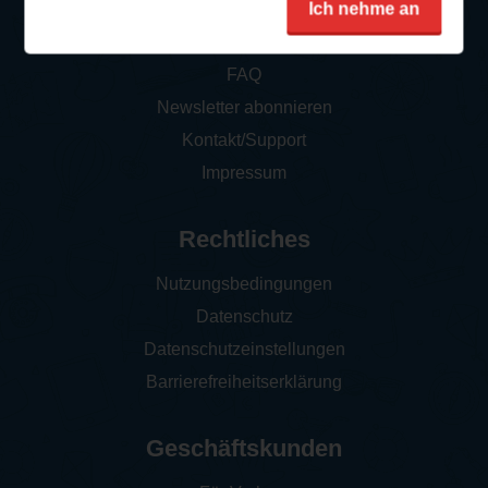
Ich nehme an
So funktioniert‘s
FAQ
Newsletter abonnieren
Kontakt/Support
Impressum
Rechtliches
Nutzungsbedingungen
Datenschutz
Datenschutzeinstellungen
Barrierefreiheitserklärung
Geschäftskunden