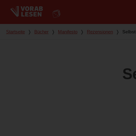
Du bist hier
Startseite
❭
Bücher
❭
Manifesto
❭
Rezensionen
❭
Selbst
S