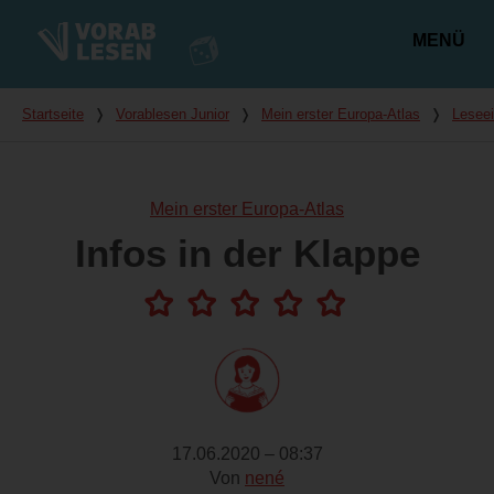
MENÜ
Hauptmenü
Du bist hier
Startseite
❭
Vorablesen Junior
❭
Mein erster Europa-Atlas
❭
Lesee
Mein erster Europa-Atlas
Infos in der Klappe
17.06.2020 – 08:37
Von
nené