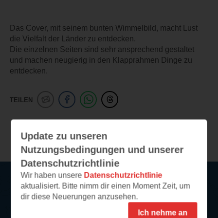
Das Cover, mit seinem bunten Wimmelbild, macht Lust
die Vielfalt der Länder zu entdecken.
Die einzelnen Seiten sind sehr ansprechend gestaltet
und machen neugierig in den Klapprahmen Dinge zu
entdecken.
TEILEN
Weitere Leseeindrücke
Update zu unseren
Nutzungsbedingungen und unserer
Datenschutzrichtlinie
Wir haben unsere
Datenschutzrichtlinie
aktualisiert. Bitte nimm dir einen Moment Zeit, um
Service
dir diese Neuerungen anzusehen.
Ich nehme an