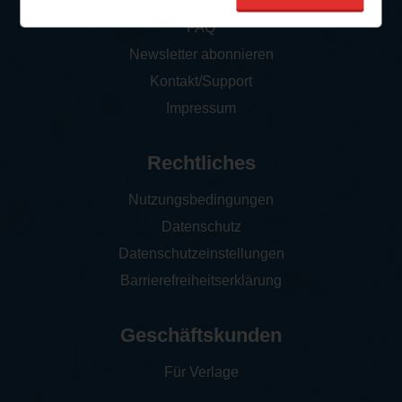
So funktioniert‘s
FAQ
Newsletter abonnieren
Kontakt/Support
Impressum
Rechtliches
Nutzungsbedingungen
Datenschutz
Datenschutzeinstellungen
Barrierefreiheitserklärung
Geschäftskunden
Für Verlage