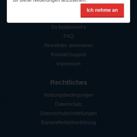
dir diese Neuerungen anzusehen.
Ich nehme an
Service
So funktioniert‘s
FAQ
Newsletter abonnieren
Kontakt/Support
Impressum
Rechtliches
Nutzungsbedingungen
Datenschutz
Datenschutzeinstellungen
Barrierefreiheitserklärung