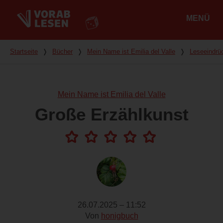
MENÜ
Hauptmenü
Du bist hier
Startseite
❭
Bücher
❭
Mein Name ist Emilia del Valle
❭
Leseeindrü
Mein Name ist Emilia del Valle
Große Erzählkunst
26.07.2025 – 11:52
Von
honigbuch