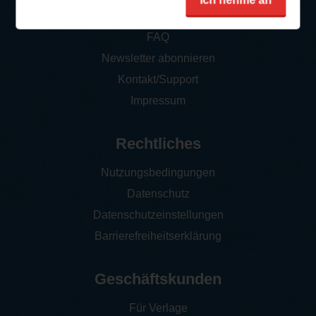
Ich nehme an
So funktioniert‘s
FAQ
Newsletter abonnieren
Kontakt/Support
Impressum
Rechtliches
Nutzungsbedingungen
Datenschutz
Datenschutzeinstellungen
Barrierefreiheitserklärung
Geschäftskunden
Für Verlage