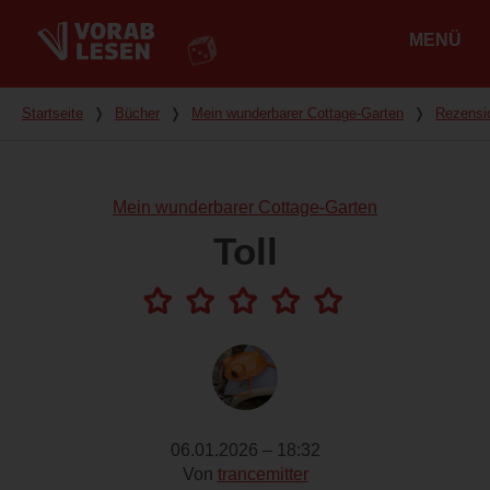
MENÜ
Hauptmenü
Du bist hier
Startseite
❭
Bücher
❭
Mein wunderbarer Cottage-Garten
❭
Rezensi
Mein wunderbarer Cottage-Garten
Toll
06.01.2026 – 18:32
Von
trancemitter