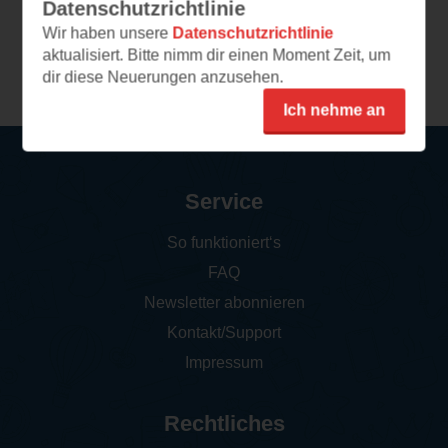
Datenschutzrichtlinie
Wir haben unsere
Datenschutzrichtlinie
aktualisiert. Bitte nimm dir einen Moment Zeit, um
Weitere Rezensionen
dir diese Neuerungen anzusehen.
Ich nehme an
Service
So funktioniert‘s
FAQ
Newsletter abonnieren
Kontakt/Support
Impressum
Rechtliches