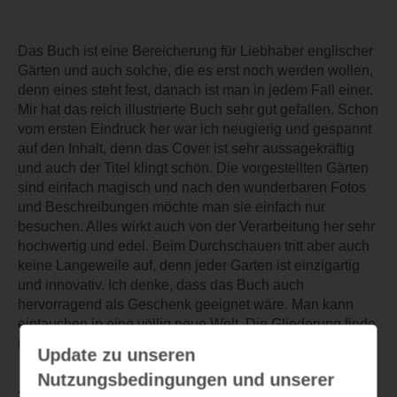
Das Buch ist eine Bereicherung für Liebhaber englischer
Gärten und auch solche, die es erst noch werden wollen,
denn eines steht fest, danach ist man in jedem Fall einer.
Mir hat das reich illustrierte Buch sehr gut gefallen. Schon
vom ersten Eindruck her war ich neugierig und gespannt
auf den Inhalt, denn das Cover ist sehr aussagekräftig
und auch der Titel klingt schön. Die vorgestellten Gärten
sind einfach magisch und nach den wunderbaren Fotos
und Beschreibungen möchte man sie einfach nur
besuchen. Alles wirkt auch von der Verarbeitung her sehr
hochwertig und edel. Beim Durchschauen tritt aber auch
keine Langeweile auf, denn jeder Garten ist einzigartig
und innovativ. Ich denke, dass das Buch auch
hervorragend als Geschenk geeignet wäre. Man kann
eintauchen in eine völlig neue Welt. Die Gliederung finde
ich ebenfalls gelungen. Sehr empfehlenswert.
Update zu unseren
Nutzungsbedingungen und unserer
TEILEN