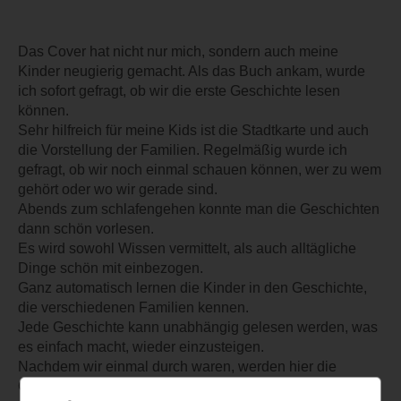
Das Cover hat nicht nur mich, sondern auch meine
Kinder neugierig gemacht. Als das Buch ankam, wurde
ich sofort gefragt, ob wir die erste Geschichte lesen
können.
Sehr hilfreich für meine Kids ist die Stadtkarte und auch
die Vorstellung der Familien. Regelmäßig wurde ich
gefragt, ob wir noch einmal schauen können, wer zu wem
gehört oder wo wir gerade sind.
Abends zum schlafengehen konnte man die Geschichten
dann schön vorlesen.
Es wird sowohl Wissen vermittelt, als auch alltägliche
Dinge schön mit einbezogen.
Ganz automatisch lernen die Kinder in den Geschichte,
die verschiedenen Familien kennen.
Jede Geschichte kann unabhängig gelesen werden, was
es einfach macht, wieder einzusteigen.
Nachdem wir einmal durch waren, werden hier die
Geschichten auch bunt gemischt, immer wieder mal