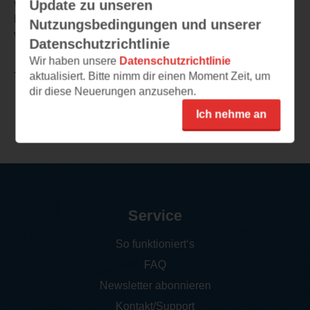
Update zu unseren
vorgelesen.
Eine klare Empfehlung für jeden mit Kids, die gerne
Nutzungsbedingungen und unserer
vorgelesen bekommen!
Datenschutzrichtlinie
Wir haben unsere
Datenschutzrichtlinie
aktualisiert. Bitte nimm dir einen Moment Zeit, um
TEILEN
dir diese Neuerungen anzusehen.
Ich nehme an
Weitere Rezensionen
Service
So funktioniert‘s
FAQ
Newsletter abonnieren
Kontakt/Support