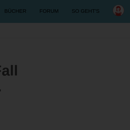
BÜCHER
FORUM
SO GEHT'S
all
.