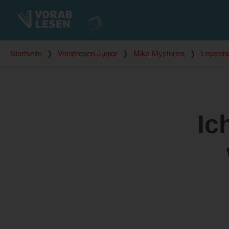
Du bist hier
Startseite
❭
Vorablesen Junior
❭
Mika Mysteries
❭
Leseein
Ic