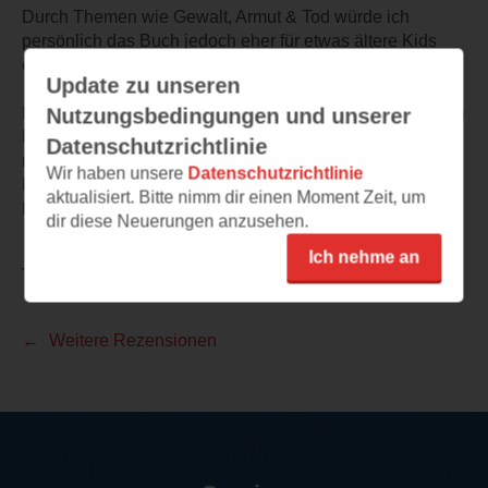
Durch Themen wie Gewalt, Armut & Tod würde ich
persönlich das Buch jedoch eher für etwas ältere Kids
empfehlen.
Update zu unseren
Insgesamt ein spannender Kinder-Krimi mit einer mutigen
Nutzungsbedingungen und unserer
Protagonistin von der ich gerne mehr hören/lesen
Datenschutzrichtlinie
möchte. Von mir gibt es eine klare Hör- bzw.
Wir haben unsere
Datenschutzrichtlinie
Leseempfehlung für alle Fans von atmosphärischen
aktualisiert. Bitte nimm dir einen Moment Zeit, um
Kinder-Krimis mit einer starken Protagonistin.
dir diese Neuerungen anzusehen.
Ich nehme an
TEILEN
Weitere Rezensionen