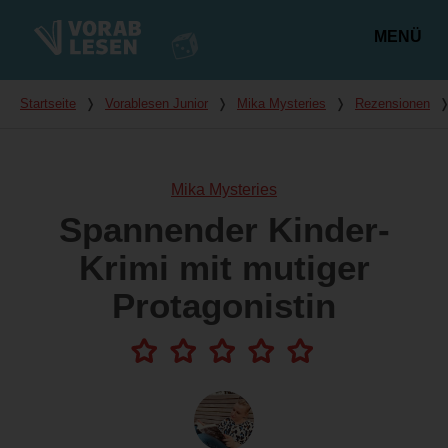
MENÜ
Hauptmenü
Du bist hier
Startseite
❭
Vorablesen Junior
❭
Mika Mysteries
❭
Rezensionen
Mika Mysteries
Spannender Kinder-
Krimi mit mutiger
Protagonistin