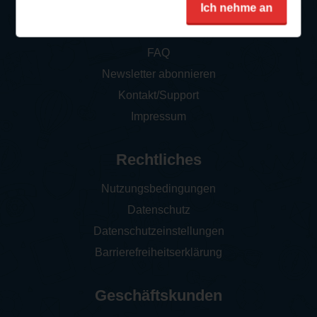
Service
Ich nehme an
So funktioniert‘s
FAQ
Newsletter abonnieren
Kontakt/Support
Impressum
Rechtliches
Nutzungsbedingungen
Datenschutz
Datenschutzeinstellungen
Barrierefreiheitserklärung
Geschäftskunden