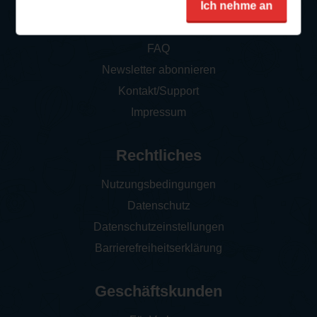
Ich nehme an
So funktioniert‘s
FAQ
Newsletter abonnieren
Kontakt/Support
Impressum
Rechtliches
Nutzungsbedingungen
Datenschutz
Datenschutzeinstellungen
Barrierefreiheitserklärung
Geschäftskunden