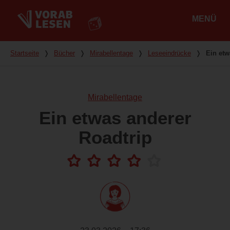
MENÜ
Hauptmenü
Du bist hier
Startseite
❭
Bücher
❭
Mirabellentage
❭
Leseeindrücke
❭
Ein etw
Mirabellentage
Ein etwas anderer
Roadtrip