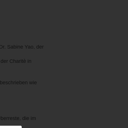
 Dr. Sabine Yao, der
der Charitè in
 beschrieben wie
berreste, die im