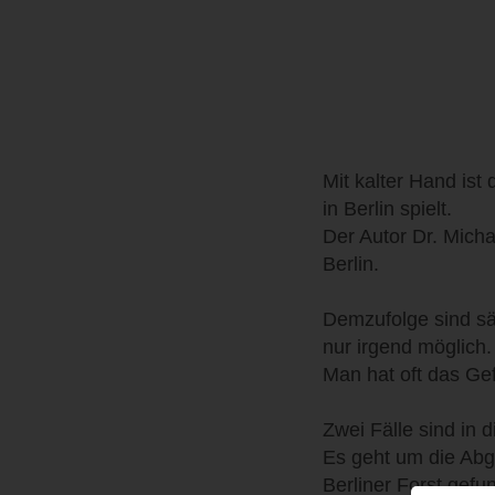
Mit kalter Hand ist
in Berlin spielt.
Der Autor Dr. Micha
Berlin.
Demzufolge sind sä
nur irgend möglich.
Man hat oft das Gef
Zwei Fälle sind in 
Es geht um die Abg
Berliner Forst gef