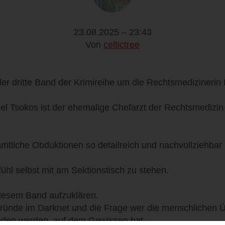
23.08.2025 – 23:43
Von
celtictree
 der dritte Band der Krimireihe um die Rechtsmedizinerin
el Tsokos ist der ehemalige Chefarzt der Rechtsmedizin 
mtliche Obduktionen so detailreich und nachvollziehbar
ühl selbst mit am Sektionstisch zu stehen.
diesem Band aufzuklären.
ründe im Darknet und die Frage wer die menschlichen Ü
unden werden, auf dem Gewissen hat.