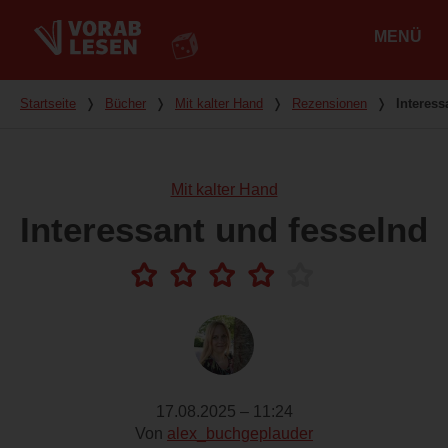
MENÜ
Hauptmenü
Du bist hier
Startseite
❭
Bücher
❭
Mit kalter Hand
❭
Rezensionen
❭
Interess
Mit kalter Hand
Interessant und fesselnd
17.08.2025 – 11:24
Von
alex_buchgeplauder