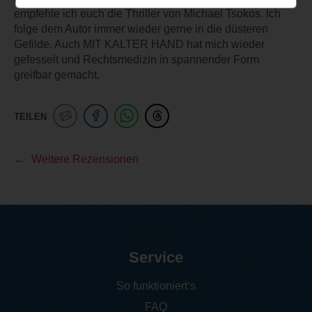
empfehle ich euch die Thriller von Michael Tsokos. Ich
folge dem Autor immer wieder gerne in die düsteren
Gefilde. Auch MIT KALTER HAND hat mich wieder
gefesselt und Rechtsmedizin in spannender Form
greifbar gemacht.
TEILEN
Weitere Rezensionen
Service
So funktioniert‘s
FAQ