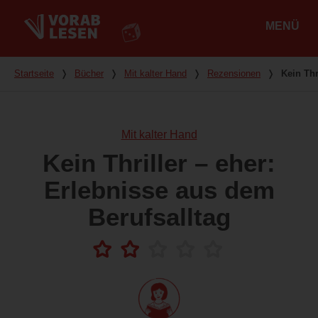
MENÜ
Hauptmenü
Du bist hier
Startseite
❭
Bücher
❭
Mit kalter Hand
❭
Rezensionen
❭
Kein Thr
Mit kalter Hand
Kein Thriller – eher:
Erlebnisse aus dem
Berufsalltag