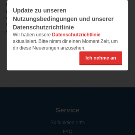
hat. Als Rechtsmedizin-Thriller würde ich das Buch eher
Update zu unseren
nicht bezeichnen, sondern eher als eine „Erzählung
echter Kriminalfälle“. Dies ist meine erste Begegnung mit
Nutzungsbedingungen und unserer
Michael Tsokos, wird wohl aber auch die letzte sein,
Datenschutzrichtlinie
entspricht nicht meiner Vorstellung eines Thrillers.
Wir haben unsere
Datenschutzrichtlinie
aktualisiert. Bitte nimm dir einen Moment Zeit, um
dir diese Neuerungen anzusehen.
TEILEN
Ich nehme an
Weitere Rezensionen
Service
So funktioniert‘s
FAQ