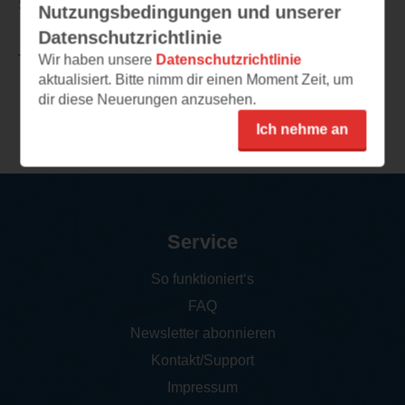
Story mögen, ist „Mit kalter Hand“ eine klare Empfehlung.
Nutzungsbedingungen und unserer
Datenschutzrichtlinie
Wir haben unsere
Datenschutzrichtlinie
TEILEN
aktualisiert. Bitte nimm dir einen Moment Zeit, um
dir diese Neuerungen anzusehen.
Weitere Rezensionen
Ich nehme an
Service
So funktioniert‘s
FAQ
Newsletter abonnieren
Kontakt/Support
Impressum