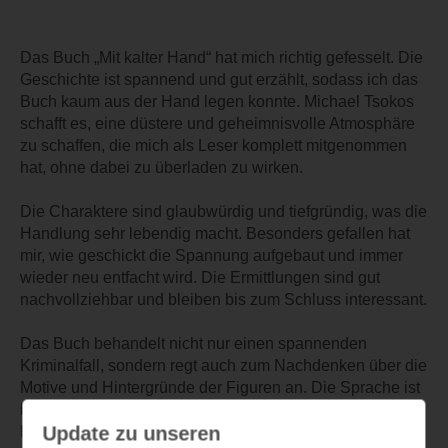
Das Buch „Mit kalter Hand“ hat mich richtig gefesselt. Die
Geschichte ist spannend und gut erzählt, sodass ich das
Buch kaum aus der Hand legen konnte. Michael Tsokos
schafft es, eine düstere und geheimnisvolle Atmosphäre
zu schaffen, die mich als Leser komplett mitgenommen
hat, ohne dabei zu überladen zu wirken.
Die Charaktere sind glaubwürdig und tiefgründig, was die
Handlung sehr lebendig macht. Besonders gefallen hat
mir, wie geschickt die Spannung aufgebaut und immer
wieder neu entfacht wird. Die Ermittlungen sind gut
nachvollziehbar und bleiben bis zum Schluss interessant.
Das Buch behandelt nicht nur einen spannenden
Kriminalfall, sondern regt auch zum Nachdenken über die
Motive und Hintergründe der Figuren an. Die Sprache ist
klar und präzise, sodass das Lesen sehr angenehm ist.
Update zu unseren
Für alle, die Krimis mit Tiefgang und einer fesselnden