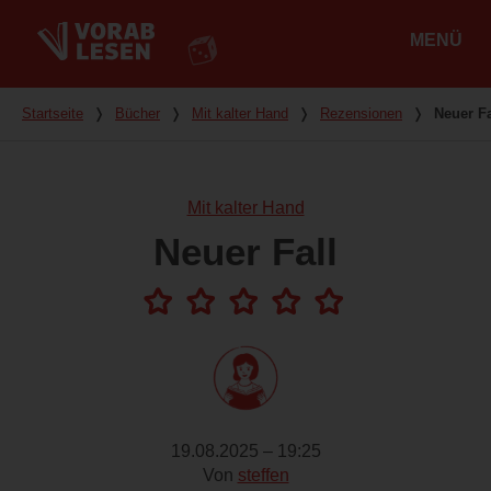
MENÜ
Hauptmenü
Du bist hier
Startseite
❭
Bücher
❭
Mit kalter Hand
❭
Rezensionen
❭
Neuer Fa
Mit kalter Hand
Neuer Fall
19.08.2025 – 19:25
Von
steffen