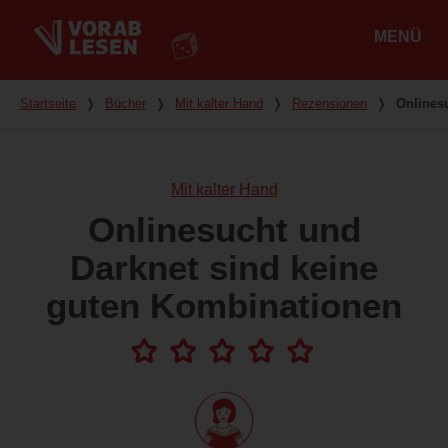
MENÜ
Hauptmenü
Du bist hier
Startseite
❭
Bücher
❭
Mit kalter Hand
❭
Rezensionen
❭
Onlines
Mit kalter Hand
Onlinesucht und
Darknet sind keine
guten Kombinationen