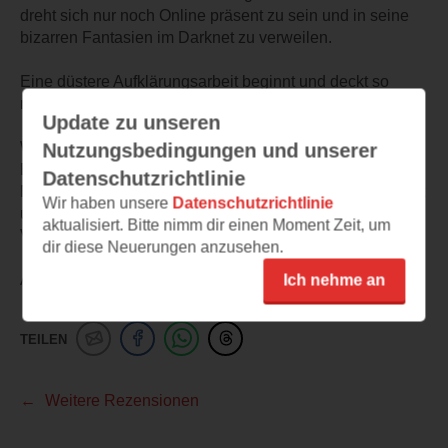
dreht sich nur noch Online präsent zu sein und in seine
bizarren Fantasien im Darknet zu verweilen.
Eine düstere Aufklärungsarbeit beginnt und deckt so
manche kranke Seele auf
Update zu unseren
Wie immer ist es ein Cover mit Wiedererkennungswert im
Nutzungsbedingungen und unserer
Bezug auf den Autor und der Rechtsmedizin Reihe von
Datenschutzrichtlinie
Michael Tzokos, der Spannungsbogen präzise aufgebaut
Wir haben unsere
Datenschutzrichtlinie
und bis zum Schluss mitreißend, ich finde wieder eine
aktualisiert. Bitte nimm dir einen Moment Zeit, um
Verfilmung wert
dir diese Neuerungen anzusehen.
Absolute Leseempfehlung
Ich nehme an
TEILEN
Weitere Rezensionen