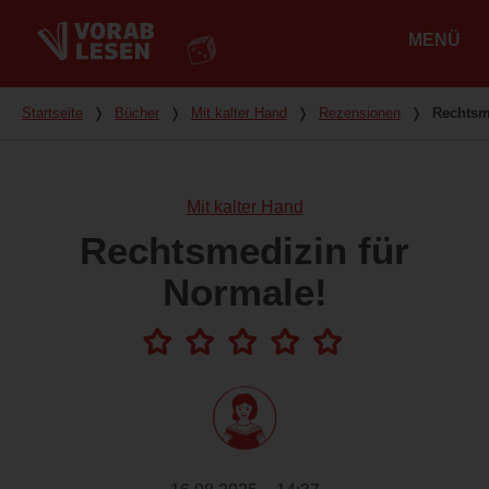
MENÜ
Hauptmenü
Du bist hier
Startseite
❭
Bücher
❭
Mit kalter Hand
❭
Rezensionen
❭
Rechtsm
Mit kalter Hand
Rechtsmedizin für
Normale!