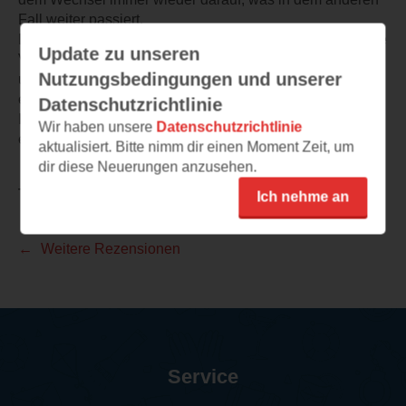
Fall weiter passiert.
Der Autor gibt einen wirklich authentischen Einblick in die
Update zu unseren
Vorgehensweise der Rechtsmedizin, auch mit den
Nutzungsbedingungen und unserer
unterschiedlichsten Fachbegriffen, die ja immer wieder
erklärt werden.
Datenschutzrichtlinie
Ich kann dieses Buch mit gutem Gewissen weiter
Wir haben unsere
Datenschutzrichtlinie
empfehlen.
aktualisiert. Bitte nimm dir einen Moment Zeit, um
dir diese Neuerungen anzusehen.
TEILEN
Ich nehme an
Weitere Rezensionen
Service