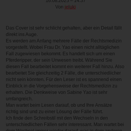
16.08.2025 – 14:37
Von
jeluki
Das Cover ist sehr schlicht gehalten, aber ein Detail fällt
direkt ins Auge.
Es werden am Anfang mehrere Fälle der Rechtsmedizin
vorgestellt. Wobei Frau Dr. Yao einen nicht alltäglichen
Fall zugewiesen bekommt. Es handelt sich um einen
Pferderipper, der sein Unwesen treibt. Während Sie
diesen Fall bearbeitet kommt ein weiterer Fall hinzu. Also
bearbeitet Sie gleichzeitig 2 Fälle, die unterschiedlicher
nicht sein könnten. Für den Leser ist es spannend einen
Einblick in die Vorgehensweise der Rechtsmedizin zu
erhalten. Die Denkweise von Sabine Yao ist sehr
umfangreich.
Man wartet beim Lesen darauf, ob und Ihre Ansätze
richtig sind und zu einer Lösung der Fälle führt.
Ich finde den Schreibstil mit den Wechseln in den
unterschiedlichen Fällen sehr interessant. Man wartet bei
dem Wechsel immer wieder darauf, was in dem anderen