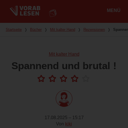
MENÜ
Hauptmenü
Du bist hier
Startseite
❭
Bücher
❭
Mit kalter Hand
❭
Rezensionen
❭
Spannen
Mit kalter Hand
Spannend und brutal !
17.08.2025 – 15:17
Von
kiki