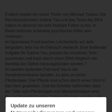
Endlich wieder ein neuer Thriler von Michael Tsokos. Die
Rechtsmedizinerin Sabine Yao und das Team des BKA
haben es diesmal mit sehr brutalen Fällen zu tun. In
Berlin treibt ein scheinbar psychischer Killer sein
Unwesen.
Im Spandauer Forst tauchen Leichenteile auf, teils
vergraben, teils nur im Gebüsch versteckt. Eine fordernde
Aufgabe für Sabine Yao, passen die einzelnen Teile
zusammen und kann durch einen DNA-Abgleich die
Identität des Opfers herausgefunden werden ?
Im zweiten laufenden Fall wird Yao in die
Sonderkommission berufen, es geht um einen
Pferderipper. Drei Pferde sind schon durch einen Stich in
das Herz gestorben. Und die Ermittler befürchten dass
der Täter vom Pferderipper zum Menschenripper wird.
Die rechtsmedizinischen Untersuchungen werden sehr
detailgenau beschrieben, wie immer in den Büchern von
Update zu unseren
Michael Tsokos