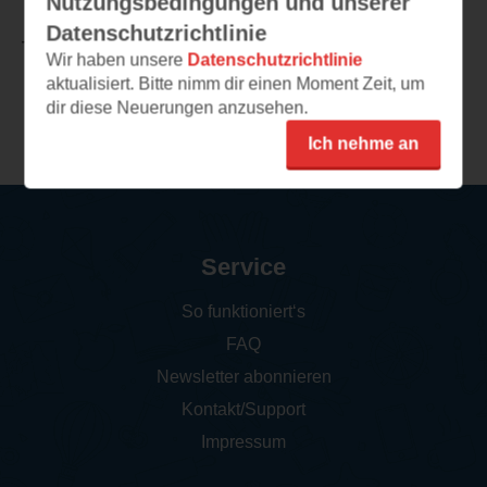
Nutzungsbedingungen und unserer
Datenschutzrichtlinie
TEILEN
Wir haben unsere
Datenschutzrichtlinie
aktualisiert. Bitte nimm dir einen Moment Zeit, um
dir diese Neuerungen anzusehen.
Weitere Rezensionen
Ich nehme an
Service
So funktioniert‘s
FAQ
Newsletter abonnieren
Kontakt/Support
Impressum