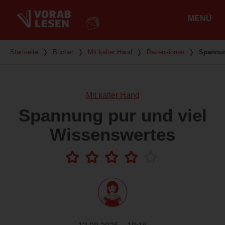
MENÜ
Hauptmenü
Du bist hier
Startseite
❭
Bücher
❭
Mit kalter Hand
❭
Rezensionen
❭
Spannun
Mit kalter Hand
Spannung pur und viel
Wissenswertes