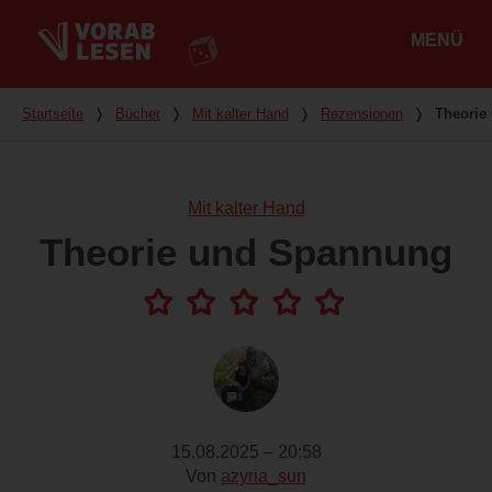
MENÜ
Hauptmenü
Du bist hier
Startseite
❭
Bücher
❭
Mit kalter Hand
❭
Rezensionen
❭
Theorie
Mit kalter Hand
Theorie und Spannung
15.08.2025 – 20:58
Von
azyria_sun