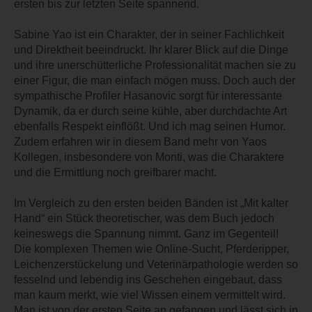
ersten bis zur letzten Seite spannend.
Sabine Yao ist ein Charakter, der in seiner Fachlichkeit
und Direktheit beeindruckt. Ihr klarer Blick auf die Dinge
und ihre unerschütterliche Professionalität machen sie zu
einer Figur, die man einfach mögen muss. Doch auch der
sympathische Profiler Hasanovic sorgt für interessante
Dynamik, da er durch seine kühle, aber durchdachte Art
ebenfalls Respekt einflößt. Und ich mag seinen Humor.
Zudem erfahren wir in diesem Band mehr von Yaos
Kollegen, insbesondere von Monti, was die Charaktere
und die Ermittlung noch greifbarer macht.
Im Vergleich zu den ersten beiden Bänden ist „Mit kalter
Hand“ ein Stück theoretischer, was dem Buch jedoch
keineswegs die Spannung nimmt. Ganz im Gegenteil!
Die komplexen Themen wie Online-Sucht, Pferderipper,
Leichenzerstückelung und Veterinärpathologie werden so
fesselnd und lebendig ins Geschehen eingebaut, dass
man kaum merkt, wie viel Wissen einem vermittelt wird.
Man ist von der ersten Seite an gefangen und lässt sich in