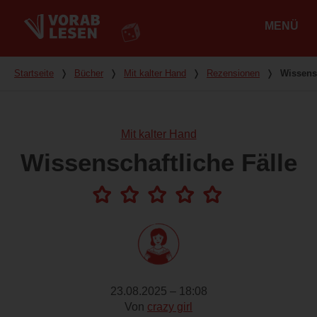
MENÜ
Hauptmenü
Du bist hier
Startseite
❭
Bücher
❭
Mit kalter Hand
❭
Rezensionen
❭
Wissensc
Mit kalter Hand
Wissenschaftliche Fälle
23.08.2025 – 18:08
Von
crazy girl