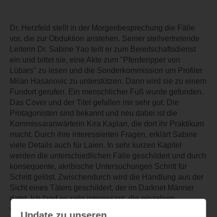
Dr. Herzfeld stellt in der Morgenbesprechung die Fälle
vor, die zur Obduktion anstehen. Seiner stellvertretende
Leiterin Dr. Sabine Yao teilt er zum Bereitschaftsdienst
ein und bittet sie, eine Akte zum "Pferderipper von
Lübars" zu lesen und die Sonderkommission um Profiler
Milan Hasanovic zu unterstützen. Dann wird sie zu einem
Fundort gerufen. Ein menschlicher Fuß wurde gefunden.
Das Cover und der Titel gefallen mir sehr gut. Die
Protagonisten sind bekannt und neu dabei ist die
Kommissaranwärterin Kira Kaplan, die dort ihr Praktikum
macht. Durch ihre interessierten Fragen, erklärt Sabine
viele Details auch für Laien. In sehr kurzen Kapitel
werden die unterschiedlichen Fälle geschildert und durch
konsequente, akribische Untersuchungen Schritt für
Schritt gelöst. Zwischendurch wird die Handlung aus der
Sicht eines Täters geschildert, der im Darknet Männer
datet. Ich fand es sehr interessant, die einzelnen
wissenschaftlichen Untersuchungsmethoden kennen zu
Update zu unseren