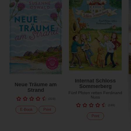
Internat Schloss
Neue Träume am
Sommerberg
Strand
Fünf Pfoten retten Ferdinand
Nuss
(
319
)
(
248
)
E-Book
Print
Print