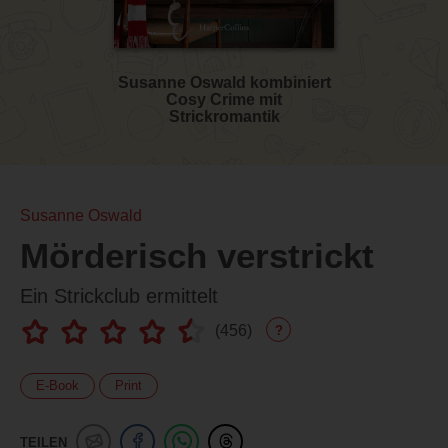
Susanne Oswald kombiniert
Cosy Crime mit
Strickromantik
Susanne Oswald
Mörderisch verstrickt
Ein Strickclub ermittelt
(
456
)
?
E-Book
Print
TEILEN