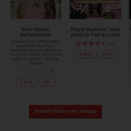
Eine kleine
Royal Rumors: How
Schwindelei
(Not) to Fall in Love
Roman | Das Erfolgsdebüt
(
192
)
aus Großbritannien |
Nominiert für den Women’s
Prize For Fiction 2025 | »Ich
E-Book
Print
habe es geliebt!« Bonnie
Garmus
(
0
)
E-Book
Print
Weitere Bücher des Verlags