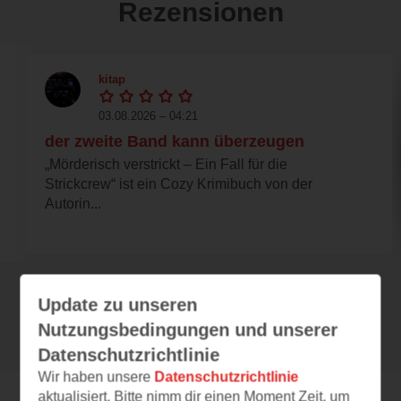
Rezensionen
kitap
03.08.2026 – 04:21
der zweite Band kann überzeugen
„Mörderisch verstrickt – Ein Fall für die
Strickcrew“ ist ein Cozy Krimibuch von der
Autorin...
Update zu unseren
Alle 126 Rezensionen anzeigen
Nutzungsbedingungen und unserer
Datenschutzrichtlinie
Wir haben unsere
Datenschutzrichtlinie
aktualisiert. Bitte nimm dir einen Moment Zeit, um