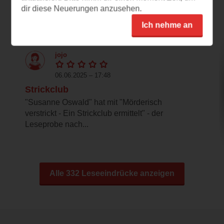
dir diese Neuerungen anzusehen.
Leseeindrücke
Ich nehme an
jojo
06.06.2025 – 17:48
Strickclub
"Susanne Oswald" hat mit "Mörderisch
verstrickt - Ein Strickclub ermittelt" - der
Leseprobe nach...
Alle 332 Leseeindrücke anzeigen