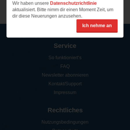
Wir haben unsere
Datenschutzrichtlinie
Weitere Rezensionen
aktualisiert. Bitte nimm dir einen Moment Zeit, um
dir diese Neuerungen anzusehen.
Ich nehme an
Service
So funktioniert‘s
FAQ
Newsletter abonnieren
Kontakt/Support
Impressum
Rechtliches
Nutzungsbedingungen