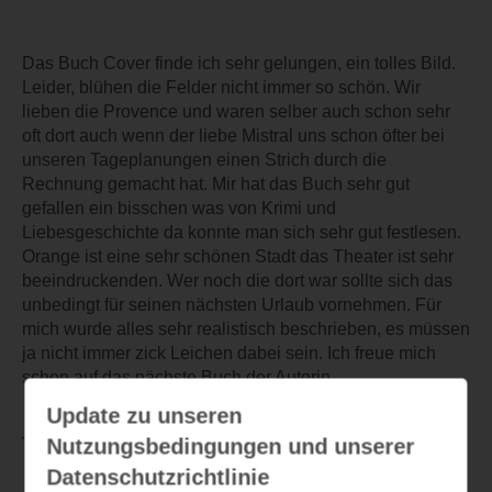
Das Buch Cover finde ich sehr gelungen, ein tolles Bild.
Leider, blühen die Felder nicht immer so schön. Wir
lieben die Provence und waren selber auch schon sehr
oft dort auch wenn der liebe Mistral uns schon öfter bei
unseren Tageplanungen einen Strich durch die
Rechnung gemacht hat. Mir hat das Buch sehr gut
gefallen ein bisschen was von Krimi und
Liebesgeschichte da konnte man sich sehr gut festlesen.
Orange ist eine sehr schönen Stadt das Theater ist sehr
beeindruckenden. Wer noch die dort war sollte sich das
unbedingt für seinen nächsten Urlaub vornehmen. Für
mich wurde alles sehr realistisch beschrieben, es müssen
ja nicht immer zick Leichen dabei sein. Ich freue mich
schon auf das nächste Buch der Autorin.
Update zu unseren
Nutzungsbedingungen und unserer
TEILEN
Datenschutzrichtlinie