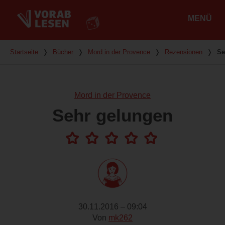
MENÜ
Hauptmenü
Du bist hier
Startseite
❭
Bücher
❭
Mord in der Provence
❭
Rezensionen
❭
Se
Mord in der Provence
Sehr gelungen
30.11.2016 – 09:04
Von
mk262