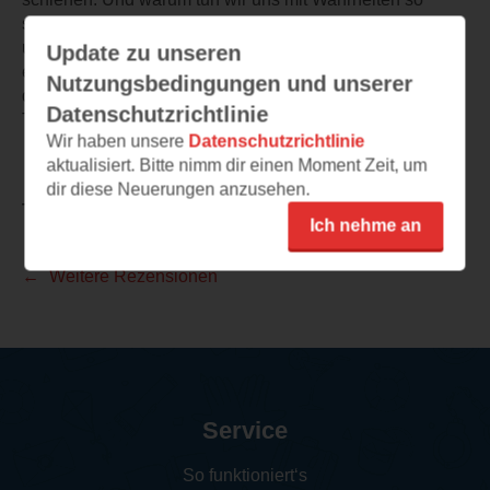
schwer, nur weil sie komisch klingen? Verstrickungen
unglücklicher Zufälle hat mit Sicherheit schon jeder
Update zu unseren
einzelne von uns erlebt, okay, vielleicht hat man nicht
Nutzungsbedingungen und unserer
direkt 4 Morde begangen, doch wer weiß was DU eines
Datenschutzrichtlinie
Tages zufällig erlebst...?!
Wir haben unsere
Datenschutzrichtlinie
aktualisiert. Bitte nimm dir einen Moment Zeit, um
dir diese Neuerungen anzusehen.
TEILEN
Ich nehme an
Weitere Rezensionen
Service
So funktioniert‘s