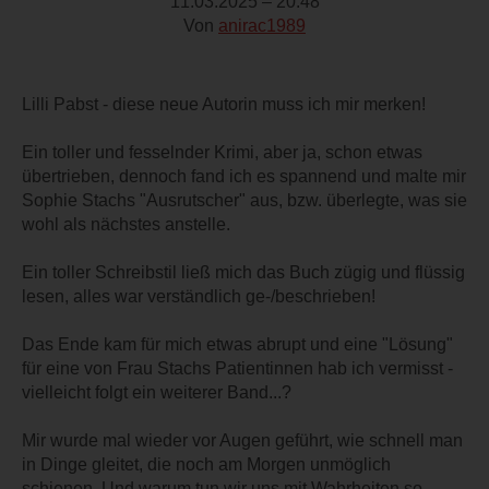
11.03.2025 – 20:48
Von
anirac1989
Lilli Pabst - diese neue Autorin muss ich mir merken!
Ein toller und fesselnder Krimi, aber ja, schon etwas
übertrieben, dennoch fand ich es spannend und malte mir
Sophie Stachs "Ausrutscher" aus, bzw. überlegte, was sie
wohl als nächstes anstelle.
Ein toller Schreibstil ließ mich das Buch zügig und flüssig
lesen, alles war verständlich ge-/beschrieben!
Das Ende kam für mich etwas abrupt und eine "Lösung"
für eine von Frau Stachs Patientinnen hab ich vermisst -
vielleicht folgt ein weiterer Band...?
Mir wurde mal wieder vor Augen geführt, wie schnell man
in Dinge gleitet, die noch am Morgen unmöglich
schienen. Und warum tun wir uns mit Wahrheiten so