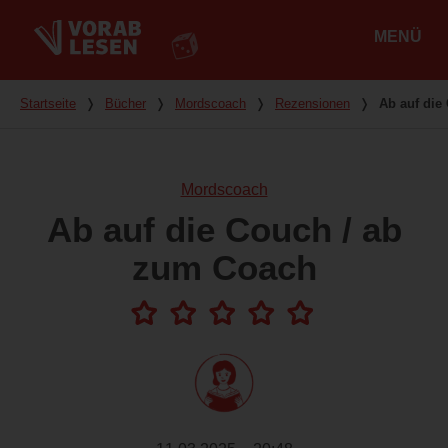
MENÜ
Hauptmenü
Du bist hier
Startseite
❭
Bücher
❭
Mordscoach
❭
Rezensionen
❭
Ab auf die
Mordscoach
Ab auf die Couch / ab
zum Coach