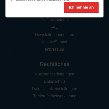
Ich nehme an
Service
So funktioniert‘s
FAQ
Newsletter abonnieren
Kontakt/Support
Impressum
Rechtliches
Nutzungsbedingungen
Datenschutz
Datenschutzeinstellungen
Barrierefreiheitserklärung