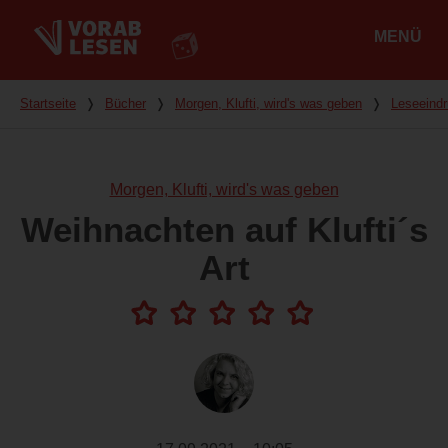
MENÜ
Hauptmenü
Du bist hier
Startseite
❭
Bücher
❭
Morgen, Klufti, wird's was geben
❭
Leseeind
Morgen, Klufti, wird's was geben
Weihnachten auf Klufti´s
Art