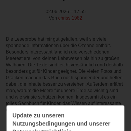
02.06.2026 – 17:55
Von
chrissi1982
Die Leseprobe hat mir gut gefallen, weil sie viele
spannende Informationen über die Ozeane enthält.
Besonders interessant fand ich die verschiedenen
Meerestiere, von kleinen Lebewesen bis hin zu großen
Walhaien. Die Texte sind leicht verständlich und deshalb
besonders gut für Kinder geeignet. Die vielen Fotos und
Grafiken machen das Buch noch spannender und helfen
dabei, die Inhalte besser zu verstehen. Außerdem erfährt
man, warum die Meere für unsere Erde so wichtig sind
und wie wir sie schützen können. Insgesamt ist es ein
tolles Sachbuch für Kinder, das Wissen auf interessante
und verständliche Weise vermittelt.
Update zu unseren
Nutzungsbedingungen und unserer
TEILEN