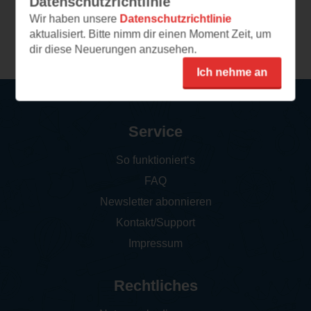
Datenschutzrichtlinie
Wir haben unsere
Datenschutzrichtlinie
Weitere Leseeindrücke
aktualisiert. Bitte nimm dir einen Moment Zeit, um
dir diese Neuerungen anzusehen.
Ich nehme an
Service
So funktioniert‘s
FAQ
Newsletter abonnieren
Kontakt/Support
Impressum
Rechtliches