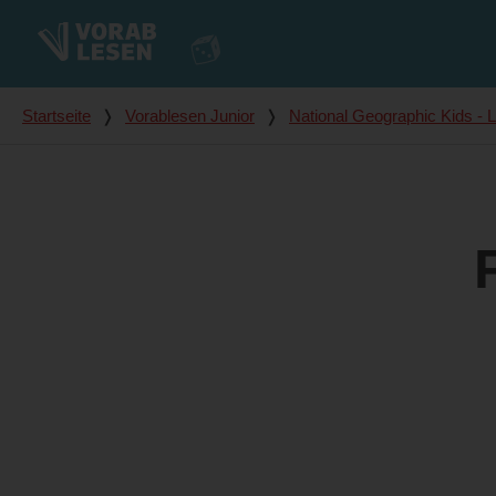
Du bist hier
Startseite
❭
Vorablesen Junior
❭
National Geographic Kids - 