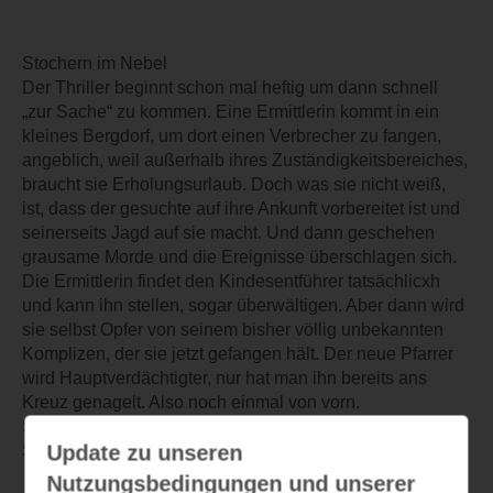
Stochern im Nebel
Der Thriller beginnt schon mal heftig um dann schnell
„zur Sache“ zu kommen. Eine Ermittlerin kommt in ein
kleines Bergdorf, um dort einen Verbrecher zu fangen,
angeblich, weil außerhalb ihres Zuständigkeitsbereiches,
braucht sie Erholungsurlaub. Doch was sie nicht weiß,
ist, dass der gesuchte auf ihre Ankunft vorbereitet ist und
seinerseits Jagd auf sie macht. Und dann geschehen
grausame Morde und die Ereignisse überschlagen sich.
Die Ermittlerin findet den Kindesentführer tatsächlicxh
und kann ihn stellen, sogar überwältigen. Aber dann wird
sie selbst Opfer von seinem bisher völlig unbekannten
Komplizen, der sie jetzt gefangen hält. Der neue Pfarrer
wird Hauptverdächtigter, nur hat man ihn bereits ans
Kreuz genagelt. Also noch einmal von vorn.
Sehr spannend bis dramatisch mit einem interessanten
Update zu unseren
Schluss über den man diskutieren kann.
Nutzungsbedingungen und unserer