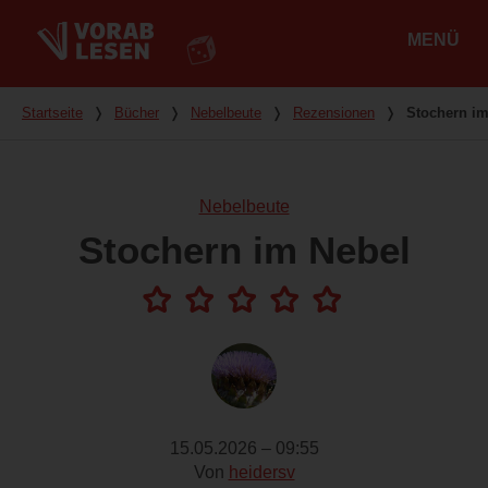
MENÜ
Hauptmenü
Du bist hier
Startseite
❭
Bücher
❭
Nebelbeute
❭
Rezensionen
❭
Stochern im
Nebelbeute
Stochern im Nebel
15.05.2026 – 09:55
Von
heidersv