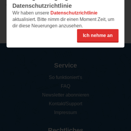
Datenschutzrichtlinie
TEILEN
Wir haben unsere
Datenschutzrichtlinie
aktualisiert. Bitte nimm dir einen Moment Zeit, um
Weitere Rezensionen
dir diese Neuerungen anzusehen.
Ich nehme an
Service
So funktioniert‘s
FAQ
Newsletter abonnieren
Kontakt/Support
Impressum
Rechtliches