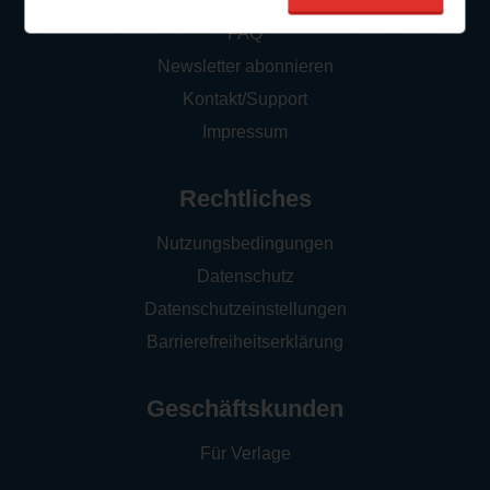
So funktioniert‘s
FAQ
Newsletter abonnieren
Kontakt/Support
Impressum
Rechtliches
Nutzungsbedingungen
Datenschutz
Datenschutzeinstellungen
Barrierefreiheitserklärung
Geschäftskunden
Für Verlage