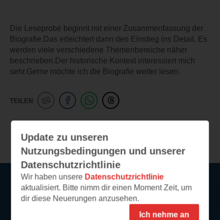
Die Leseprobe beginnt mit einer Zusammenfassung der
Biografie.Das erleichtert dann den Einstieg ins Detail. Es
werden viele verschiedene Themenbereiche näher
beschrieben.Der historische Kontext interessiert mich
sehr.Gerne möchte ich die Biografie weiter lesen.
TEILEN
Weitere Leseeindrücke
Update zu unseren
Nutzungsbedingungen und unserer
Datenschutzrichtlinie
Wir haben unsere
Datenschutzrichtlinie
aktualisiert. Bitte nimm dir einen Moment Zeit, um
Service
dir diese Neuerungen anzusehen.
Ich nehme an