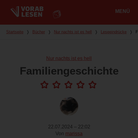
MENÜ
Hauptmenü
Du bist hier
Startseite
❭
Bücher
❭
Nur nachts ist es hell
❭
Leseeindrücke
❭
F
Nur nachts ist es hell
Familiengeschichte
22.07.2024 – 22:02
Von
marissa