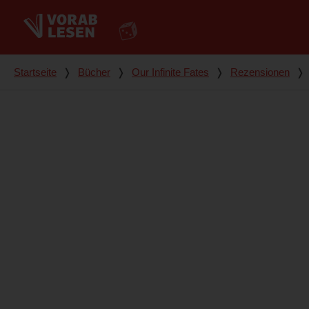
Du bist hier
Startseite
❭
Bücher
❭
Our Infinite Fates
❭
Rezensionen
❭