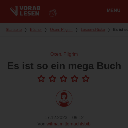
MENÜ
Hauptmenü
Du bist hier
Startseite
❭
Bücher
❭
Oxen. Pilgrim
❭
Leseeindrücke
❭
Es ist 
Oxen. Pilgrim
Es ist so ein mega Buch
17.12.2023 – 09:12
Von
wilma.mitternachtsbib