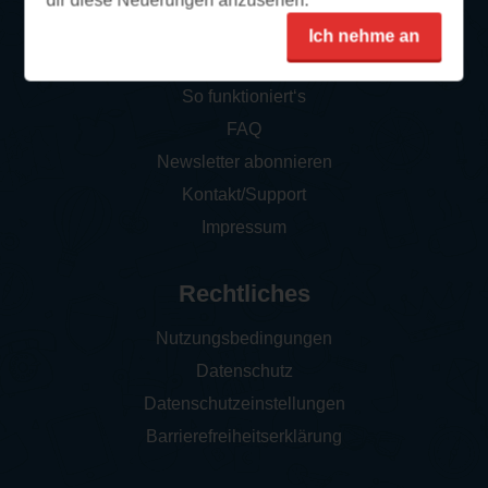
dir diese Neuerungen anzusehen.
Ich nehme an
Service
So funktioniert‘s
FAQ
Newsletter abonnieren
Kontakt/Support
Impressum
Rechtliches
Nutzungsbedingungen
Datenschutz
Datenschutzeinstellungen
Barrierefreiheitserklärung