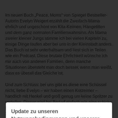
Im neuen Buch „Peace, Moms“ von Spiegel Bestseller-
Autorin Evelyn Weigert erzählt die Zweifach-Mama
ehrlich und ungeschönt von Kita-Keimen, Hängetitten
und dem ganz normalen Familienwahnsinn. Als Mama
zweier kleiner Jungs stimme ich bei vielen Kapiteln zu,
einige Dinge laufen aber bei uns in der Kleinstadt anders.
Das Buch ist sehr unterhaltsam und liest sich in Teilen
wie ein Podcast. Diese brutale Ehrlichkeit wünsche ich
mir auch von anderen Familien, denn manche
Situationen übersteht man doch besser, wenn man weißt,
dass es überall das Gleiche ist.
Und zum Schluss: bei uns gibt es diese eine Schüssel
nicht, liebe Evelyn – wir haben einen Kotzeimer –
händlich mit Henkel und groß genug um keine Spritzer zu
verteilen. Dieser wird bei Bedarf einfach wie eine schicke
Handtasche durch die Wohnung getragen, um immer zur
Update zu unseren
Stelle zu sein.