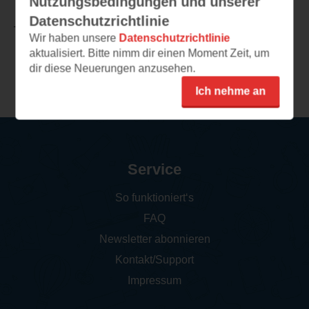
Nutzungsbedingungen und unserer
Datenschutzrichtlinie
TEILEN
Wir haben unsere
Datenschutzrichtlinie
aktualisiert. Bitte nimm dir einen Moment Zeit, um
dir diese Neuerungen anzusehen.
Weitere Rezensionen
Ich nehme an
Service
So funktioniert‘s
FAQ
Newsletter abonnieren
Kontakt/Support
Impressum