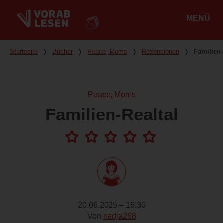
MENÜ
Hauptmenü
Du bist hier
Startseite
❭
Bücher
❭
Peace, Moms
❭
Rezensionen
❭
Familien-
Peace, Moms
Familien-Realtal
20.06.2025 – 16:30
Von
nadja268