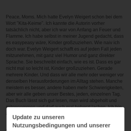
Peace, Moms. Mich hatte Evelyn Weigert schon bei dem
Wort "Kita-Keime". Ich kannte die Autorin vorher
tatsächlich nicht, aber ich war von Anfang an Feuer und
Flamme. Ich habe selbst in meiner Jugend gedacht, dass
es easypeasy wäre, Kinder großzuziehen. Wie naiv ich
doch war. Evelyn Weigert schafft es auf jeden Fall jeden
mitzunehmen, mit ganz viel Humor und ganz direkter
Sprache. Sie beschreibt einfach, wie es ist. Dass es gar
nicht mal so leicht ist, Kinder großzuziehen. Gerade
mehrere Kinder. Und dass wir alle mehr oder weniger vor
denselben Herausforderungen im Alltag stehen. Manche
meistern es besser, andere haben mehr Schwierigkeiten,
aber wir alle geben unser Bestes, jeden, einzelnen Tag.
Das Buch lässt sich gut lesen, man wird abgeholt und
mitgenommen und darf auch mal beherzt lachen. Ich bin
absolut begeistert und lache immer noch
Update zu unseren
Nutzungsbedingungen und unserer
TEILEN