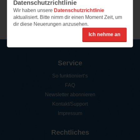
Datenschutzrichtlinie
Wir haben unsere
Datenschutzrichtlinie
aktualisiert. Bitte nimm dir einen Moment Zeit, um
Weitere Rezensionen
dir diese Neuerungen anzusehen.
Ich nehme an
Service
So funktioniert‘s
FAQ
Newsletter abonnieren
Kontakt/Support
Impressum
Rechtliches