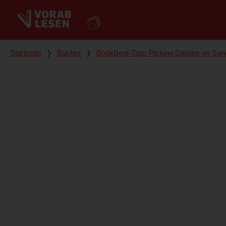
Du bist hier
Startseite
❭
Bücher
❭
BookBeat-Tipp: Picking Daisies on Su