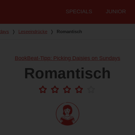
Hauptmenü
SPECIALS
JUNIOR
ndays
❭
Leseeindrücke
❭
Romantisch
BookBeat-Tipp: Picking Daisies on Sundays
Romantisch