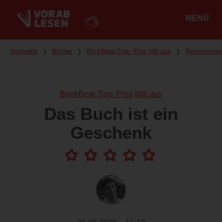
MENÜ
Hauptmenü
Du bist hier
Startseite
❭
Bücher
❭
BookBeat-Tipp: Pina fällt aus
❭
Rezensione
BookBeat-Tipp: Pina fällt aus
Das Buch ist ein
Geschenk