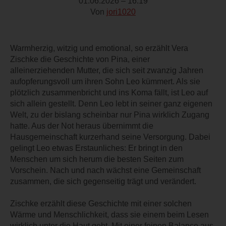
01.06.2026 – 16:19
Von
jori1020
Warmherzig, witzig und emotional, so erzählt Vera
Zischke die Geschichte von Pina, einer
alleinerziehenden Mutter, die sich seit zwanzig Jahren
aufopferungsvoll um ihren Sohn Leo kümmert. Als sie
plötzlich zusammenbricht und ins Koma fällt, ist Leo auf
sich allein gestellt. Denn Leo lebt in seiner ganz eigenen
Welt, zu der bislang scheinbar nur Pina wirklich Zugang
hatte. Aus der Not heraus übernimmt die
Hausgemeinschaft kurzerhand seine Versorgung. Dabei
gelingt Leo etwas Erstaunliches: Er bringt in den
Menschen um sich herum die besten Seiten zum
Vorschein. Nach und nach wächst eine Gemeinschaft
zusammen, die sich gegenseitig trägt und verändert.
Zischke erzählt diese Geschichte mit einer solchen
Wärme und Menschlichkeit, dass sie einem beim Lesen
wirklich unter die Haut geht. Mit einer feinen Balance aus