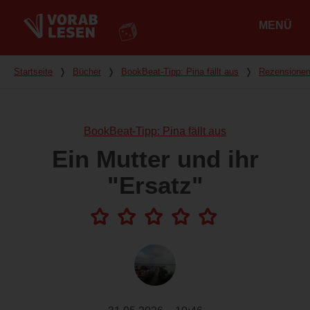
MENÜ
Hauptmenü
Du bist hier
Startseite
❭
Bücher
❭
BookBeat-Tipp: Pina fällt aus
❭
Rezensione
BookBeat-Tipp: Pina fällt aus
Ein Mutter und ihr
"Ersatz"