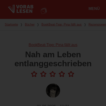
MENÜ
Hauptmenü
Du bist hier
Startseite
❭
Bücher
❭
BookBeat-Tipp: Pina fällt aus
❭
Rezensione
BookBeat-Tipp: Pina fällt aus
Nah am Leben
entlanggeschrieben