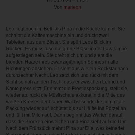
01.06.2026 – 11:31
Von
marieon
Leo liegt noch im Bett, als Pina in die Küche kommt. Sie
schaltet die Kaffeemaschine ein und drückt zwei
Tabletten aus dem Blister. Sie spürt Leos Blick im
Rücken. Es muss also die grüne Blase in der Lavalampe
aufgestiegen sein. Sie dreht sich um und sieht die
blonden Haare ihres zwanzigjährigen Sohnes in alle
Richtungen abstehen. Er sieht aus wie ein Rockstar nach
durchzechter Nacht. Leo setzt sich und rückt mit dem
Stuhl so nah an den Tisch, dass er zwischen Lehne und
Kante press sitzt. Er nimmt die Frostiespackung, stellt sie
wieder ab, rückt die Müslischale akkurat in die Mitte des
weißen Kreises der blauen Wachstischdecke, nimmt die
Packung wieder auf, schüttet bis zur Hälfte ins Porzellan
und füllt mit Milch auf. Dann beginnt das Warten darauf,
dass die Brocken einweichen und Pina sieht auf die Uhr.
Nach dem Frühstück mahnt Pina zur Eile, was keinerlei
Sinn ergibt, denn je mehr Druck sie macht, desto fahriger