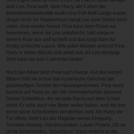
wird Leo. Pina weiß, dass Harry, der Fahrer der
Behindertenwerkstätte exakt eine Pall-Mall-Länge wartet,
länger nicht. Im Treppenhaus steigt Leo zwei Stufen nach
unten, eine wieder herauf. Pina kann dem Ritual nur
beiwohnen, wenn sie Leo unterbricht, hakt etwas in
seinem Kopf aus und schleift und das sorgt dann für
richtig schlechte Laune. Wie jeden Morgen erreicht Pina
Harry in letzter Minute und atmet auf, als Leo einsteigt.
Jetzt kann sie zum Callcenter laufen.
Nach der Arbeit hetzt Pina nach Hause. Auf den letzten
Metern hört sie schon das hysterische Geschrei der
glatzköpfigen Tochter des Hauseigentümers. Pina rennt
panisch auf Harry zu, der die Vermietertochter ignoriert.
Dieser Scheißbus, der sie jede Nacht aus dem Schlaf
stinkt. Er solle doch vier Meter weiter halten, weil sie ihm
sonst seine Scheißreifen zerstechen wird. Als Harry die
Tür öffnet, zieht Leo alle Register seiner Erregung.
Schnelle Atmung, Händeschütteln. Lauter Protest „Oh ne,
oh ne Scheißreifen, Scheißbus!“ Dann erreicht er die