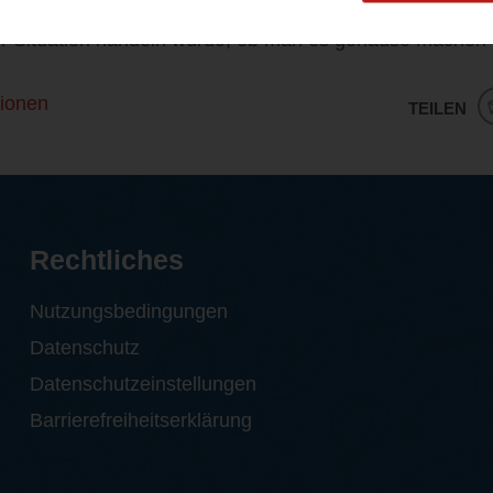
hönes, herzerwärmendes Buch, das nachdenklich macht u
der Situation handeln würde, ob man es genauso machen
ionen
TEILEN
Rechtliches
Nutzungsbedingungen
Datenschutz
Datenschutzeinstellungen
Barrierefreiheitserklärung