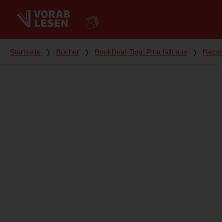
Du bist hier
Startseite
❭
Bücher
❭
BookBeat-Tipp: Pina fällt aus
❭
Reze