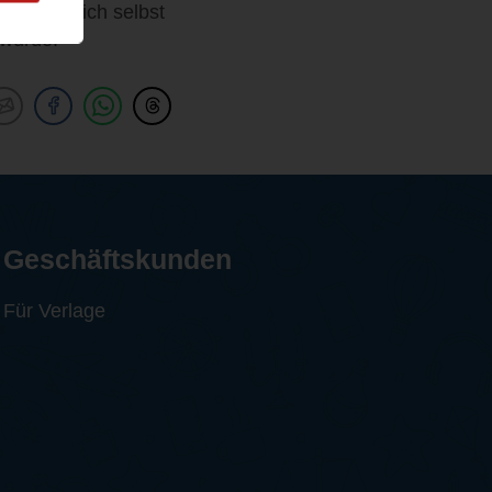
nd man sich selbst
 würde.
Geschäftskunden
Für Verlage