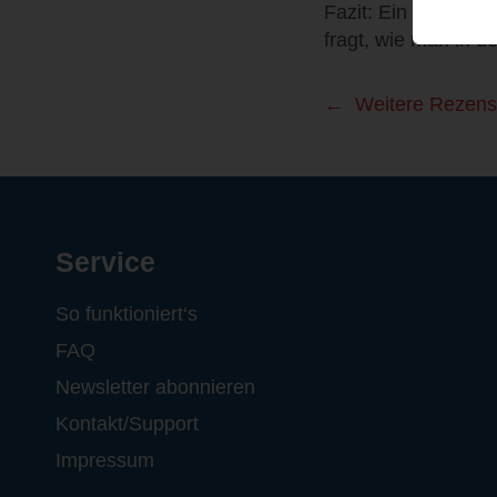
Fazit: Ein sehr sc
fragt, wie man in 
Weitere Rezens
Service
So funktioniert‘s
FAQ
Newsletter abonnieren
Kontakt/Support
Impressum