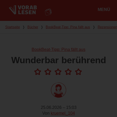
MENÜ
Hauptmenü
Du bist hier
Startseite
❭
Bücher
❭
BookBeat-Tipp: Pina fällt aus
❭
Rezensione
BookBeat-Tipp: Pina fällt aus
Wunderbar berührend
25.06.2026 – 15:03
Von
kruemel_104