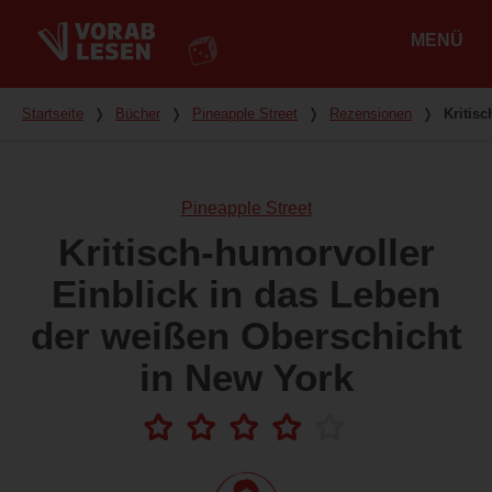
MENÜ
Hauptmenü
Du bist hier
Startseite
❭
Bücher
❭
Pineapple Street
❭
Rezensionen
❭
Kritis
Pineapple Street
Kritisch-humorvoller
Einblick in das Leben
der weißen Oberschicht
in New York