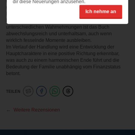
geht um Familie, die Beziehungen untereinander,
dir diese Neuerungen anzusehen.
gesellschaftliche Verpflichtungen und die Suche nach
Ich nehme an
Identität sowie um Klassenunterschiede und Rassismus.
Durch die wechselnden Perspektiven und
unterschiedlichen Wahrnehmungen ist das Buch
abwechslungsreich und unterhaltsam, auch wenn
wirklich fesselnde Momente ausbleiben.
Im Verlauf der Handlung wird eine Entwicklung der
Hauptcharaktere in eine positive Richtung erkennbar,
was auch zu einem harmonischen Ende führt und die
Bedeutung der Familie unabhängig vom Finanzstatus
betont.
TEILEN
Weitere Rezensionen